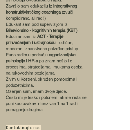
Završio sam edukaciju iz
Integrativnog
konstruktivističkog coachinga
(zvuči
komplicirano, ali radi!)
Edukant sam pod supervizijom iz
Bihevioralno - kognitivnih terapia (KBT)
Educiran sam iz
ACT - Terapije
prihvaćanjem i ustrajnošću
- odličan,
moderan i znanstveno potvrđen pristup.
Puno radim u području
organizacijske
psihologije i HR-a
pa znam nešto i o
procesima, strategijama i mukama osoba
na rukovodnim pozicijama.
Živim u Kostreni, okružen pomorcima i
poduzetnicima.
Oženjen sam, imam dvoje djece.
Često mi je teško i potonem, ali me ništa ne
puni kao ovakav intenzivan 1 na 1 rad i
pomaganje drugima!
Kontaktirajte nas