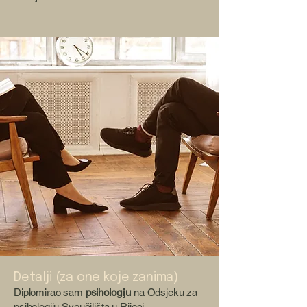
Detalji (za one koje zanima)
Diplomirao sam
psihologiju
na Odsjeku za
psihologiju Sveučilišta u Rijeci.