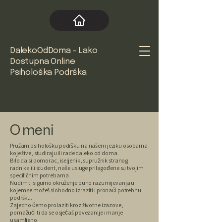
DalekoOdDoma - Lako
Dostupna Online
Psihološka Podrška
O meni
Pružam psihološku podršku na našem jeziku osobama
koje žive, studiraju ili rade daleko od doma.
Bilo da si pomorac, iseljenik, supružnik stranog
radnika ili student, naše usluge prilagođene su tvojim
specifičnim potrebama.
Nudim ti sigurno okruženje puno razumijevanja u
kojem se možeš slobodno izraziti i pronaći potrebnu
podršku.
Zajedno ćemo prolaziti kroz životne izazove,
pomažući ti da se osjećaš povezanije i manje
usamljeno.