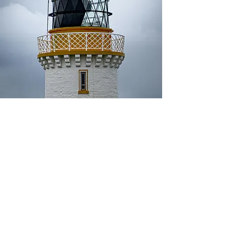
Daleko Od Doma - online
psihološka podrška
+385 91 5220332
info@dalekooddoma.com
Sv. Lucija 6